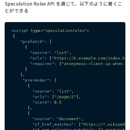
Speculation Rules API を通じて、以下のように書くこ
とができる
<
script
type
=
"
speculationrules
"
>
{
"prefetch"
:
[
{
"source"
:
"list"
,
"urls"
:
[
"https://b.example.com/index.htm
"requires"
:
[
"anonymous-client-ip-when-cr
}
]
,
"prerender"
:
[
{
"source"
:
"list"
,
"urls"
:
[
"/page/2"
]
,
"score"
:
0.5
}
,
{
"source"
:
"document"
,
"if_href_matches"
:
[
"https://*.wikipedia
"if_not_selector_matches"
:
[
".restricted